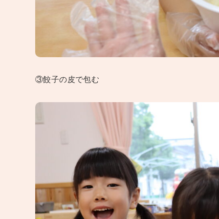
③餃子の皮で包む