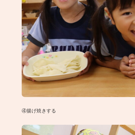
④揚げ焼きする