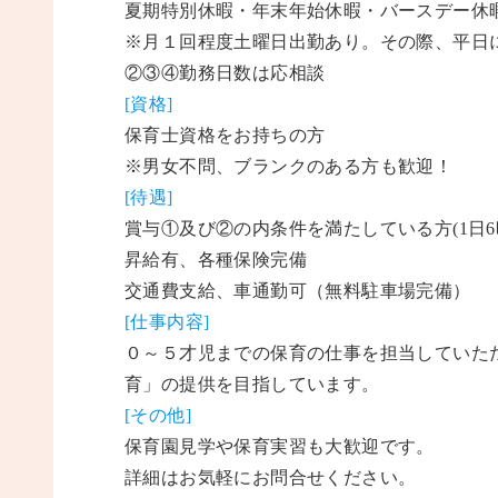
夏期特別休暇・年末年始休暇・バースデー休暇・
※月１回程度土曜日出勤あり。その際、平日
②③④勤務日数は応相談
[資格]
保育士資格をお持ちの方
※男女不問、ブランクのある方も歓迎！
[待遇]
賞与①及び②の内条件を満たしている方(1日6
昇給有、各種保険完備
交通費支給、車通勤可（無料駐車場完備）
[仕事内容]
０～５才児までの保育の仕事を担当していた
育」の提供を目指しています。
[その他]
保育園見学や保育実習も大歓迎です。
詳細はお気軽にお問合せください。