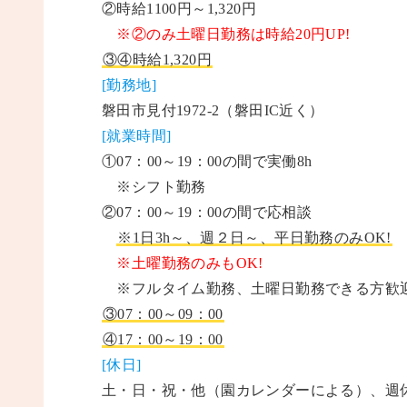
②時給1100円～1,320円
※②のみ土曜日勤務は時給20円UP!
③④時給1,320円
[勤務地]
磐田市見付1972-2（磐田IC近く）
[就業時間]
①07：00～19：00の間で実働8h
※シフト勤務
②07：00～19：00の間で応相談
※1日3h～、週２日～、平日勤務のみOK!
※土曜勤務のみもOK!
※フルタイム勤務、土曜日勤務できる方歓
③07：00～09：00
④17：00～19：00
[休日]
土・日・祝・他（園カレンダーによる）、週